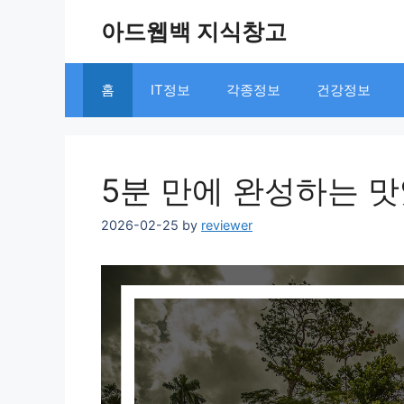
Skip
아드웹백 지식창고
to
content
홈
IT정보
각종정보
건강정보
5분 만에 완성하는 
2026-02-25
by
reviewer