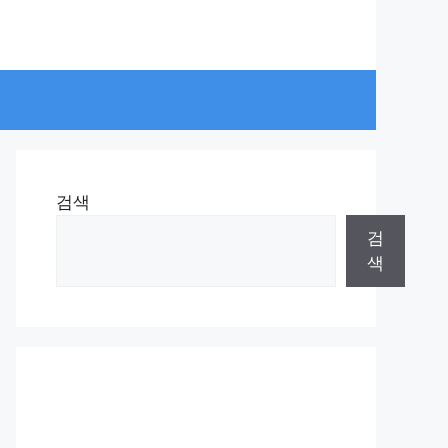
검색
검
색