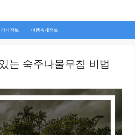
경제정보
여행축제정보
맛있는 숙주나물무침 비법