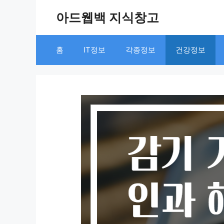
Skip
아드웹백 지식창고
to
content
홈
IT정보
각종정보
건강정보