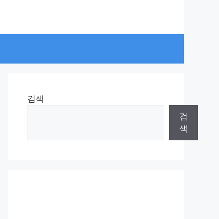
검색
검
색