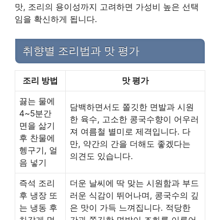
맛, 조리의 용이성까지 고려하면 가성비 높은 선택
임을 확신하게 됩니다.
취향별 조리법과 맛 평가
조리 방법
맛 평가
끓는 물에
담백하면서도 쫄깃한 면발과 시원
4~5분간
한 육수, 고소한 콩국수향이 어우러
면을 삶기
져 여름철 별미로 제격입니다. 다
후 찬물에
만, 약간의 간을 더해도 좋겠다는
헹구기, 얼
의견도 있습니다.
음 넣기
즉석 조리
더운 날씨에 딱 맞는 시원함과 부드
후 냉장 또
러운 식감이 뛰어나며, 콩국수의 깊
는 냉동 후
은 맛이 가득 느껴집니다. 적당한
차갑게 먹
간과 쫄깃한 면발이 조화를 이루어