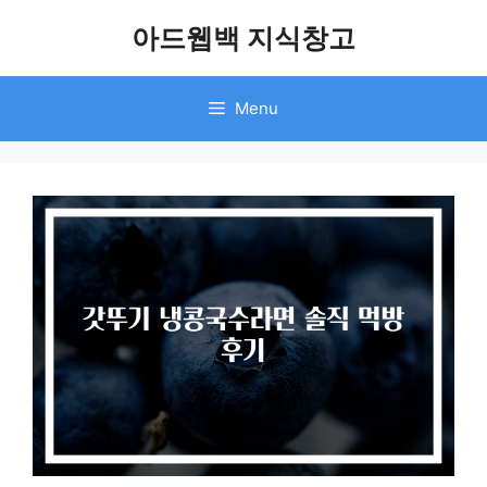
Skip
아드웹백 지식창고
to
content
Menu