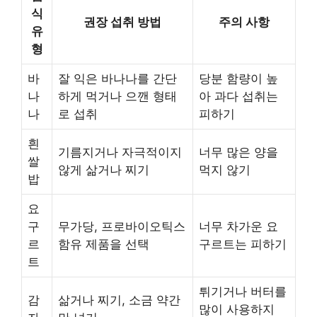
식
권장 섭취 방법
주의 사항
유
형
바
잘 익은 바나나를 간단
당분 함량이 높
나
하게 먹거나 으깬 형태
아 과다 섭취는
나
로 섭취
피하기
흰
기름지거나 자극적이지
너무 많은 양을
쌀
않게 삶거나 찌기
먹지 않기
밥
요
구
무가당, 프로바이오틱스
너무 차가운 요
르
함유 제품을 선택
구르트는 피하기
트
튀기거나 버터를
감
삶거나 찌기, 소금 약간
많이 사용하지