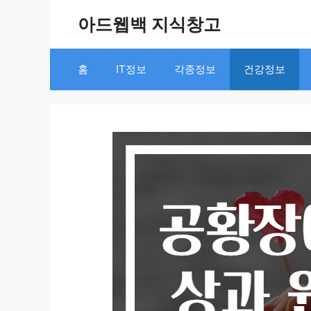
Skip
아드웹백 지식창고
to
content
홈
IT정보
각종정보
건강정보