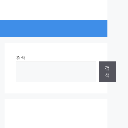
검색
검
색