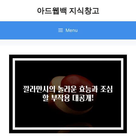
Skip
아드웹백 지식창고
to
content
Menu