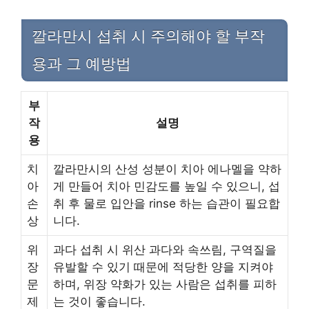
깔라만시 섭취 시 주의해야 할 부작
용과 그 예방법
부
작
설명
용
치
깔라만시의 산성 성분이 치아 에나멜을 약하
아
게 만들어 치아 민감도를 높일 수 있으니, 섭
손
취 후 물로 입안을 rinse 하는 습관이 필요합
상
니다.
위
과다 섭취 시 위산 과다와 속쓰림, 구역질을
장
유발할 수 있기 때문에 적당한 양을 지켜야
문
하며, 위장 약화가 있는 사람은 섭취를 피하
제
는 것이 좋습니다.