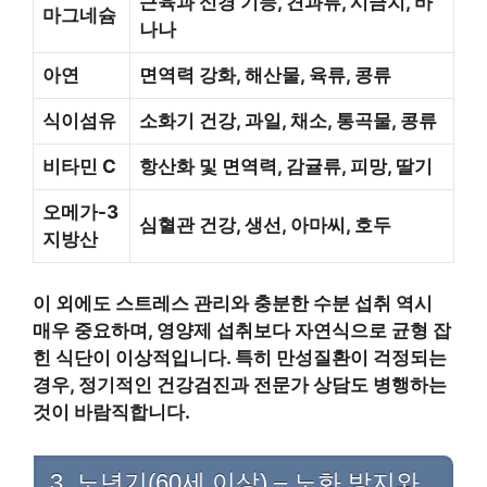
근육과 신경 기능, 견과류, 시금치, 바
마그네슘
나나
아연
면역력 강화, 해산물, 육류, 콩류
식이섬유
소화기 건강, 과일, 채소, 통곡물, 콩류
비타민 C
항산화 및 면역력, 감귤류, 피망, 딸기
오메가-3
심혈관 건강, 생선, 아마씨, 호두
지방산
이 외에도 스트레스 관리와 충분한 수분 섭취 역시
매우 중요하며, 영양제 섭취보다 자연식으로 균형 잡
힌 식단이 이상적입니다. 특히 만성질환이 걱정되는
경우, 정기적인 건강검진과 전문가 상담도 병행하는
것이 바람직합니다.
3. 노년기(60세 이상) – 노화 방지와