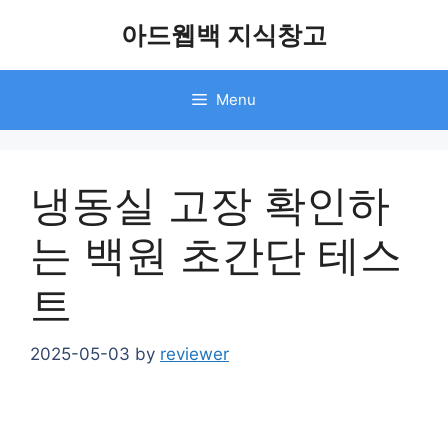
Skip
아드웹백 지식창고
to
content
Menu
냉동실 고장 확인하
는 백원 초간단 테스
트
2025-05-03
by
reviewer