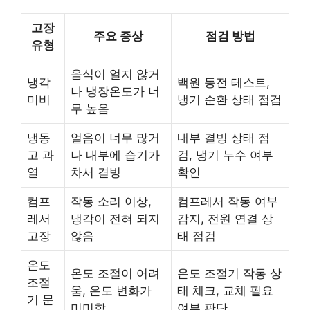
고장
주요 증상
점검 방법
유형
음식이 얼지 않거
냉각
백원 동전 테스트,
나 냉장온도가 너
미비
냉기 순환 상태 점검
무 높음
냉동
얼음이 너무 많거
내부 결빙 상태 점
고 과
나 내부에 습기가
검, 냉기 누수 여부
열
차서 결빙
확인
컴프
작동 소리 이상,
컴프레서 작동 여부
레서
냉각이 전혀 되지
감지, 전원 연결 상
고장
않음
태 점검
온도
온도 조절이 어려
온도 조절기 작동 상
조절
움, 온도 변화가
태 체크, 교체 필요
기 문
미미함
여부 판단