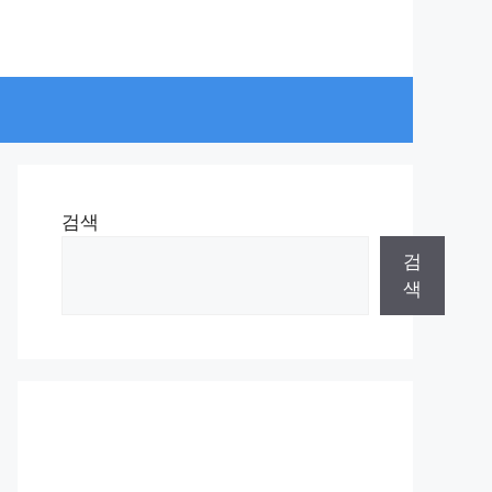
검색
검
색