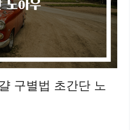
걀 구별법 초간단 노