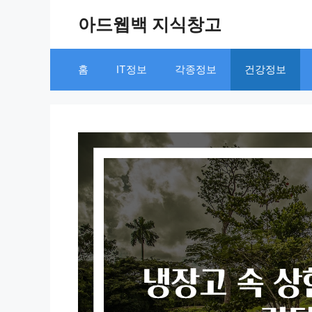
Skip
아드웹백 지식창고
to
content
홈
IT정보
각종정보
건강정보