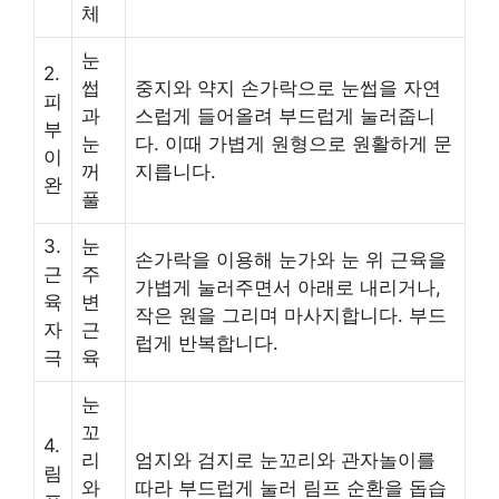
체
눈
2.
썹
중지와 약지 손가락으로 눈썹을 자연
피
과
스럽게 들어올려 부드럽게 눌러줍니
부
눈
다. 이때 가볍게 원형으로 원활하게 문
이
꺼
지릅니다.
완
풀
3.
눈
손가락을 이용해 눈가와 눈 위 근육을
근
주
가볍게 눌러주면서 아래로 내리거나,
육
변
작은 원을 그리며 마사지합니다. 부드
자
근
럽게 반복합니다.
극
육
눈
꼬
4.
리
엄지와 검지로 눈꼬리와 관자놀이를
림
와
따라 부드럽게 눌러 림프 순환을 돕습