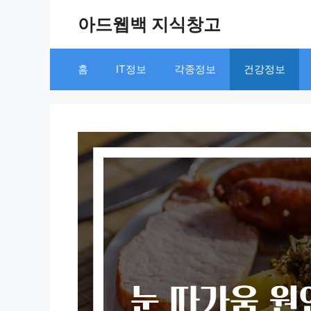
Skip
아드웹백 지식창고
to
content
홈
IT정보
각종정보
건강정보