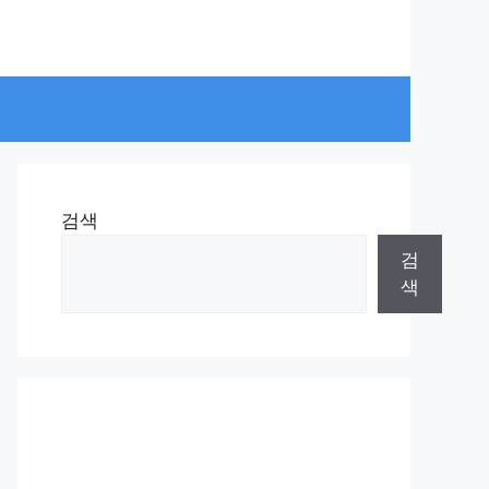
검색
검
색