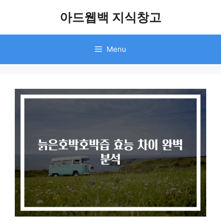
Skip
아드웹백 지식창고
to
content
Menu