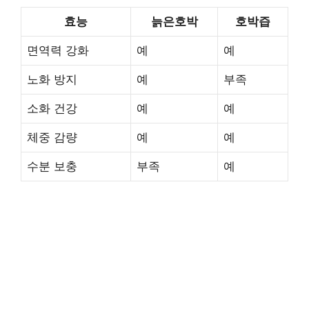
효능
늙은호박
호박즙
면역력 강화
예
예
노화 방지
예
부족
소화 건강
예
예
체중 감량
예
예
수분 보충
부족
예