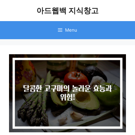
Skip
아드웹백 지식창고
to
content
Menu