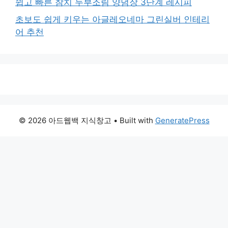
쉽고 빠른 참치 두부조림 양념장 3단계 레시피
초보도 쉽게 키우는 아글레오네마 그린실버 인테리
어 추천
© 2026 아드웹백 지식창고
• Built with
GeneratePress