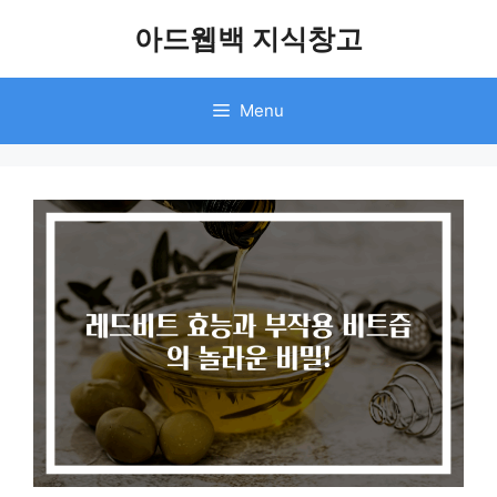
Skip
아드웹백 지식창고
to
content
Menu