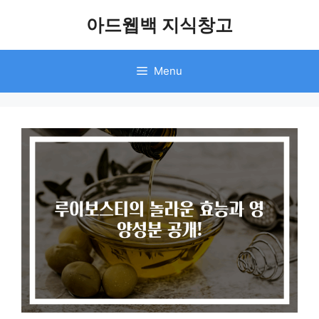
Skip
아드웹백 지식창고
to
content
Menu