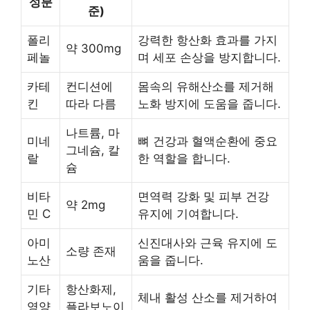
성분
준)
폴리
강력한 항산화 효과를 가지
약 300mg
페놀
며 세포 손상을 방지합니다.
카테
컨디션에
몸속의 유해산소를 제거해
킨
따라 다름
노화 방지에 도움을 줍니다.
나트륨, 마
미네
뼈 건강과 혈액순환에 중요
그네슘, 칼
랄
한 역할을 합니다.
슘
비타
면역력 강화 및 피부 건강
약 2mg
민 C
유지에 기여합니다.
아미
신진대사와 근육 유지에 도
소량 존재
노산
움을 줍니다.
기타
항산화제,
체내 활성 산소를 제거하여
영양
플라보노이