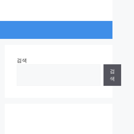
검색
검
색