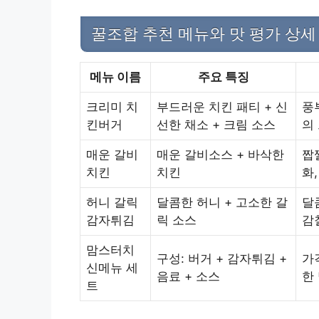
꿀조합 추천 메뉴와 맛 평가 상세
메뉴 이름
주요 특징
크리미 치
부드러운 치킨 패티 + 신
풍
킨버거
선한 채소 + 크림 소스
의
매운 갈비
매운 갈비소스 + 바삭한
짭
치킨
치킨
화
허니 갈릭
달콤한 허니 + 고소한 갈
달
감자튀김
릭 소스
감
맘스터치
구성: 버거 + 감자튀김 +
가
신메뉴 세
음료 + 소스
한
트