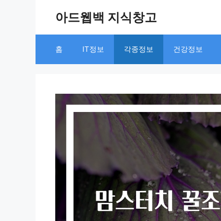
Skip
아드웹백 지식창고
to
content
홈
IT정보
각종정보
건강정보