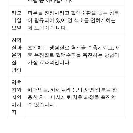
료법 중 하나입니다.
카모
피부를 진정시키고 혈액순환을 돕는 성분
마일
이 함유되어 있어 멍 색소를 연하게하는
오일
데 도움이 됩니다.
찬찜
질과
초기에는 냉찜질로 혈관을 수축시키고, 이
온찜
후 온찜질로 혈액순환을 촉진하는 방법이
질
가장 효과적입니다.
병행
약초
차와
페퍼민트, 카렌듈라 등의 자연 성분을 활
자연
용한 차나 마사지로 치유 과정을 촉진할
마사
수 있습니다.
지