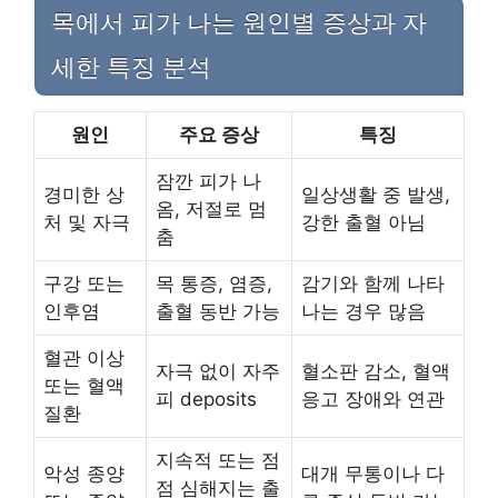
목에서 피가 나는 원인별 증상과 자
세한 특징 분석
원인
주요 증상
특징
잠깐 피가 나
경미한 상
일상생활 중 발생,
옴, 저절로 멈
처 및 자극
강한 출혈 아님
춤
구강 또는
목 통증, 염증,
감기와 함께 나타
인후염
출혈 동반 가능
나는 경우 많음
혈관 이상
자극 없이 자주
혈소판 감소, 혈액
또는 혈액
피 deposits
응고 장애와 연관
질환
지속적 또는 점
악성 종양
대개 무통이나 다
점 심해지는 출