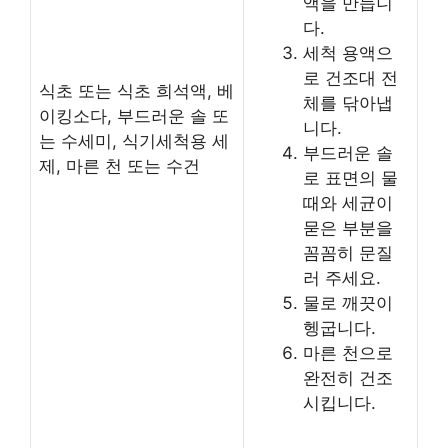
액을 만듭니
다.
세척 용액으
로 건조대 전
식초 또는 식초 희석액, 베
체를 닦아냅
이킹소다, 부드러운 솔 또
니다.
는 수세미, 식기세척용 세
부드러운 솔
제, 마른 천 또는 수건
로 표면의 물
때와 세균이
묻은 부분을
꼼꼼히 문질
러 주세요.
물로 깨끗이
헹굽니다.
마른 천으로
완전히 건조
시킵니다.