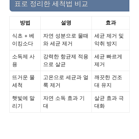
표로 정리한 세척법 비교
방법
설명
효과
식초 + 베
자연 성분으로 물때
세균 제거 및
이킹소다
와 세균 제거
악취 방지
소독제 사
강력한 항균제 적용
세균 빠르게
용
으로 살균
제거
뜨거운 물
고온으로 세균과 얼
깨끗한 건조
세척
룩 제거
대 유지
햇빛에 말
자연 소독 효과 기
살균 효과 극
리기
대
대화