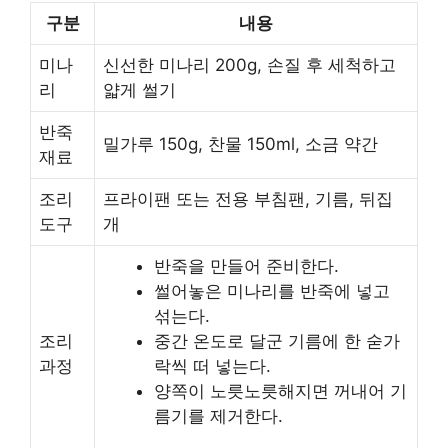
구분
내용
미나
신선한 미나리 200g, 손질 후 세척하고
리
얇게 썰기
반죽
밀가루 150g, 찬물 150ml, 소금 약간
재료
조리
프라이팬 또는 전용 부침팬, 기름, 뒤집
도구
개
반죽을 만들어 준비한다.
썰어놓은 미나리를 반죽에 넣고
섞는다.
조리
중간 온도로 달군 기름에 한 숟가
과정
락씩 떠 넣는다.
양쪽이 노릇노릇해지면 꺼내어 기
름기를 제거한다.