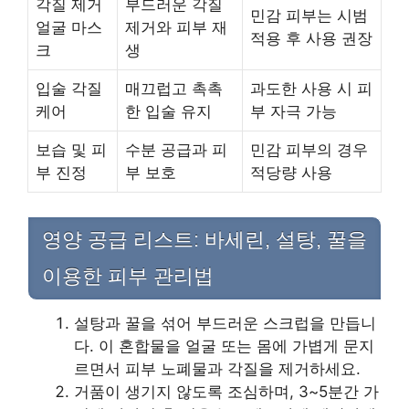
각질 제거
부드러운 각질
민감 피부는 시범
얼굴 마스
제거와 피부 재
적용 후 사용 권장
크
생
입술 각질
매끄럽고 촉촉
과도한 사용 시 피
케어
한 입술 유지
부 자극 가능
보습 및 피
수분 공급과 피
민감 피부의 경우
부 진정
부 보호
적당량 사용
영양 공급 리스트: 바세린, 설탕, 꿀을
이용한 피부 관리법
설탕과 꿀을 섞어 부드러운 스크럽을 만듭니
다. 이 혼합물을 얼굴 또는 몸에 가볍게 문지
르면서 피부 노폐물과 각질을 제거하세요.
거품이 생기지 않도록 조심하며, 3~5분간 가