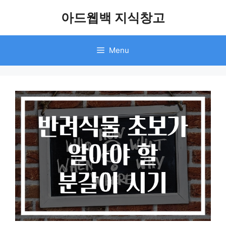
Skip
아드웹백 지식창고
to
content
Menu