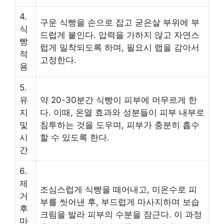
4.
구운 식빵을 손으로 잡고 굳은살 부위에 부
식
드럽게 붙인다. 압력을 가하지 않고 자연스
빵
럽게 밀착되도록 하며, 필요시 랩을 감아서
적
고정한다.
용
5.
유
약 20-30분간 식빵이 피부에 머무르게 한
지
다. 이때, 온열 효과와 성분들이 피부 내부로
및
침투하는 것을 도우며, 피부가 충분히 흡수
시
할 수 있도록 한다.
간
6.
제
조심스럽게 식빵을 떼어내고, 미온수로 피
거
부를 씻어낸 후, 부드럽게 마사지하며 보습
후
크림을 발라 피부의 수분을 잠근다. 이 과정
마