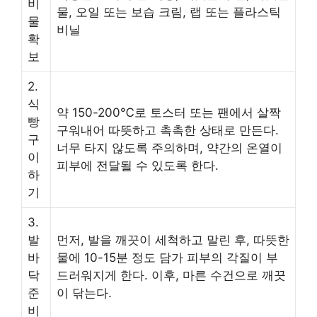
비
물, 오일 또는 보습 크림, 랩 또는 플라스틱
물
비닐
확
보
2.
식
약 150-200℃로 토스터 또는 팬에서 살짝
빵
구워내어 따뜻하고 촉촉한 상태로 만든다.
구
너무 타지 않도록 주의하며, 약간의 온열이
이
피부에 전달될 수 있도록 한다.
하
기
3.
발
먼저, 발을 깨끗이 세척하고 말린 후, 따뜻한
바
물에 10-15분 정도 담가 피부의 각질이 부
닥
드러워지게 한다. 이후, 마른 수건으로 깨끗
준
이 닦는다.
비