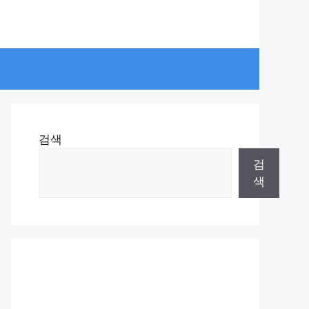
검색
검
색