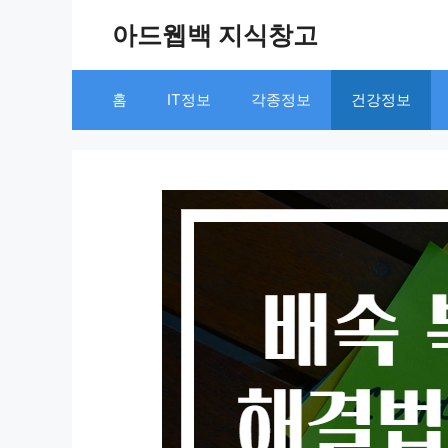
Skip
아드웹백 지식창고
to
content
홈
IT정보
각종정보
건강정보