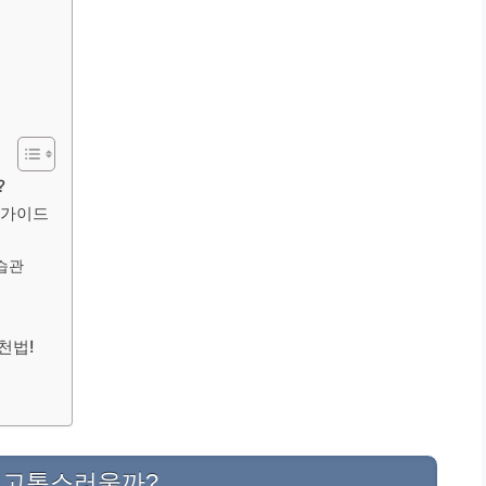
?
 가이드
습관
천법!
게 고통스러울까?