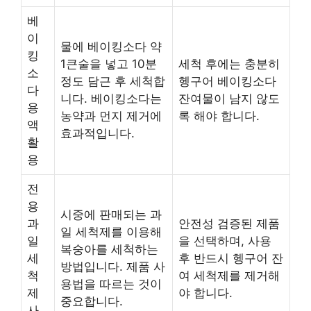
베
이
물에 베이킹소다 약
킹
1큰술을 넣고 10분
세척 후에는 충분히
소
정도 담근 후 세척합
헹구어 베이킹소다
다
니다. 베이킹소다는
잔여물이 남지 않도
용
농약과 먼지 제거에
록 해야 합니다.
액
효과적입니다.
활
용
전
용
시중에 판매되는 과
과
안전성 검증된 제품
일 세척제를 이용해
일
을 선택하며, 사용
복숭아를 세척하는
세
후 반드시 헹구어 잔
방법입니다. 제품 사
척
여 세척제를 제거해
용법을 따르는 것이
제
야 합니다.
중요합니다.
사