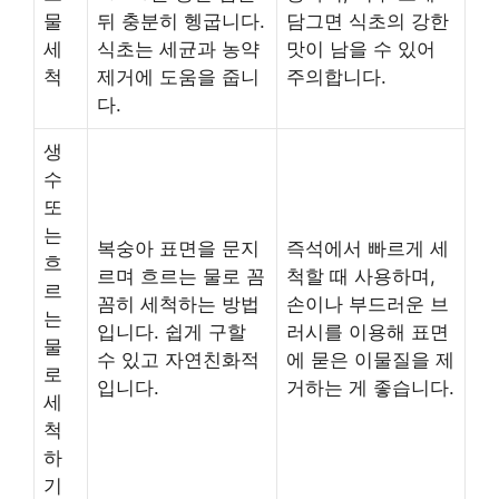
물
뒤 충분히 헹굽니다.
담그면 식초의 강한
세
식초는 세균과 농약
맛이 남을 수 있어
척
제거에 도움을 줍니
주의합니다.
다.
생
수
또
는
복숭아 표면을 문지
즉석에서 빠르게 세
흐
르며 흐르는 물로 꼼
척할 때 사용하며,
르
꼼히 세척하는 방법
손이나 부드러운 브
는
입니다. 쉽게 구할
러시를 이용해 표면
물
수 있고 자연친화적
에 묻은 이물질을 제
로
입니다.
거하는 게 좋습니다.
세
척
하
기