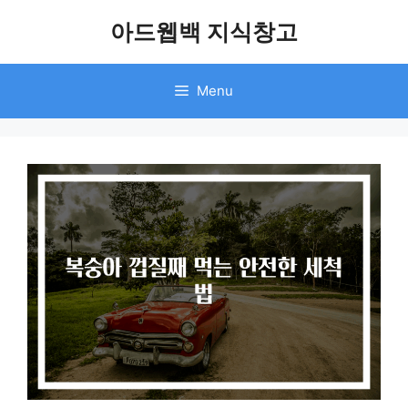
Skip
아드웹백 지식창고
to
content
Menu