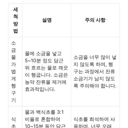
세
척
설명
주의 사항
방
법
소
금
물에 소금을 넣고
물
소금을 너무 많이 넣
5~10분 정도 담근
가
지 않도록 하며, 헹
뒤 흐르는 물로 깨끗
볍
구는 과정에서 잔류
이 헹굽니다. 소금은
게
소금기가 남지 않도
농약 잔류물 제거에
헹
록 주의해야 합니다.
효과적입니다.
구
기
물과 백식초를 3:1
식
비율로 혼합하여
식초를 희석하여 사
초
10~15분 동안 담근
용하며, 너무 오래