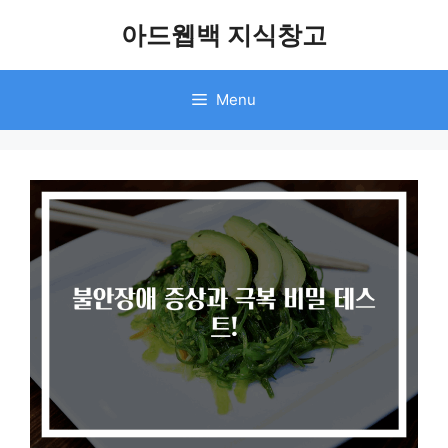
Skip
아드웹백 지식창고
to
content
Menu