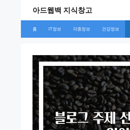
Skip
아드웹백 지식창고
to
content
홈
IT정보
각종정보
건강정보