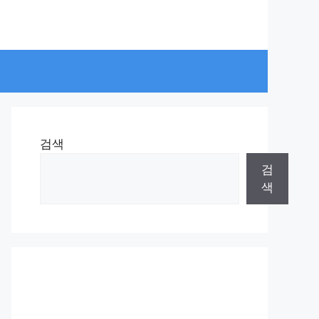
검색
검
색