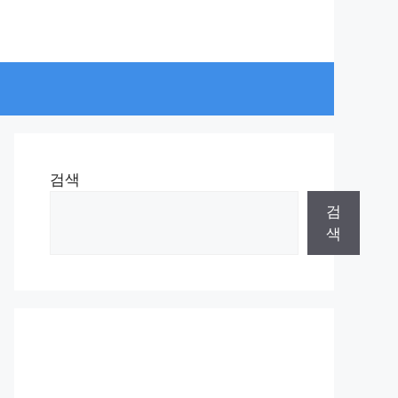
검색
검
색