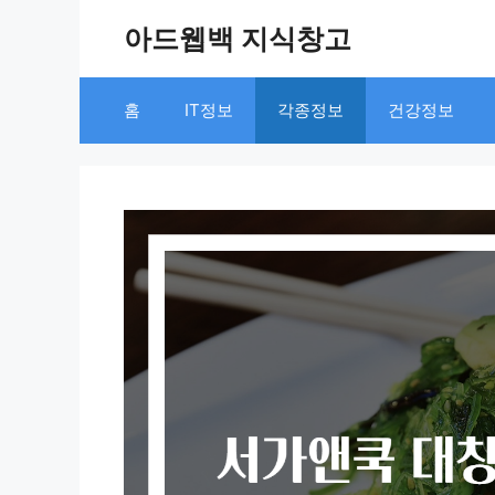
Skip
아드웹백 지식창고
to
content
홈
IT정보
각종정보
건강정보