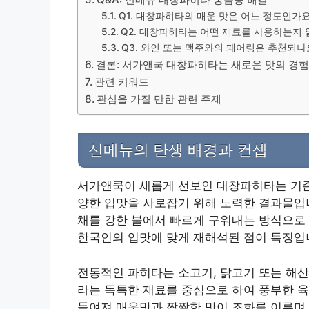
Q1. 대창파히타의 매운 맛은 어느 정도인가요
Q2. 대창파히타는 어떤 재료를 사용하는지 
Q3. 와인 또는 맥주와의 페어링은 추천되나
결론: 서가앤쿡 대창파히타는 새로운 맛의 경
관련 키워드
관심을 가질 만한 관련 주제
신메뉴의 탄생 배경과 컨셉
서가앤쿡이 새롭게 선보인 대창파히타는 기존
양한 입맛을 사로잡기 위해 노력한 결과물입니
채를 강한 불에서 빠르게 구워내는 방식으로
한국인의 입맛에 맞게 재해석된 점이 특징입
전통적인 파히타는 소고기, 닭고기 또는 해산
라는 독특한 재료를 중심으로 하여 풍부한 육
들여져 매운맛과 짭짤한 맛이 조화를 이루며,