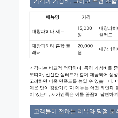
가격과 가성비, 그리고 추천 조합
메뉴명
가격
15,000
대창파히타
대창파히타 세트
원
샐러드
대창파히타 혼합 플
20,000
대창파히타
래터
원
가격대는 비교적 적당하며, 특히 가성비를 
또띠아, 신선한 샐러드가 함께 제공되어 풍성
고려하면 더욱 만족도를 높일 수 있습니다. 
매운 맛이 강한가?’, ‘이 메뉴는 어떤 와인과 
이 있는데, 서가앤쿡은 이를 꼼꼼히 답변하며
고객들이 전하는 리뷰와 평점 분