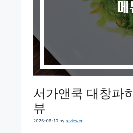
서가앤쿡 대창파히
뷰
2025-06-10
by
reviewer