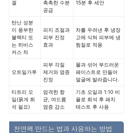
겔
촉촉한 수분
15분 후 세안
공급
탄닌 성분
이 풍부한
피지 조절과
차를 우려낸 후 냉장
블랙티 또
피부 진정
고에 식혀 피부에 냉
는 히비스
효과
찜질로 적용
커스 차
피부 각질
물과 섞어 부드러운
오트밀가루
제거와 염증
페이스트로 만들어
진정
얼굴에 발라줍니다.
티트리 오
엄격한 항
기초 오일과 1:10 비
일(묽게 희
균, 여드름
율로 희석 후 패치
석 필요)
염증 감소
테스트 후 사용
천연팩 만드는 법과 사용하는 방법