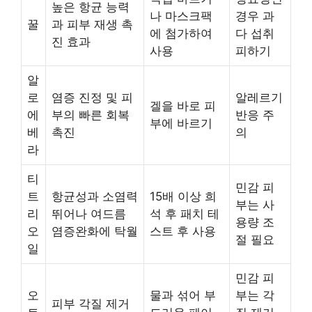
높은 항균 능력
나 마스크팩
경우 과
꿀
과 피부 재생 촉
에 첨가하여
다 섭취
진 효과
사용
피하기
알
로
염증 진정 및 피
알레르기
겔을 바로 피
에
부의 빠른 회복
반응 주
부에 바르기
베
촉진
의
라
티
민감 피
트
항균성과 소염력
15배 이상 희
부는 사
리
뛰어나 여드름
석 후 패치 테
용량 조
오
염증완화에 탁월
스트 후 사용
절 필요
일
민감 피
오
물과 섞어 부
부는 각
피부 각질 제거