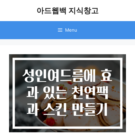
Skip
아드웹백 지식창고
to
content
Menu