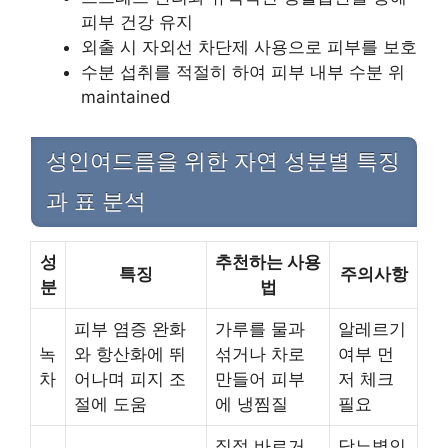
피부 건강 유지
외출 시 자외선 차단제 사용으로 피부를 보호
수분 섭취를 적절히 하여 피부 내부 수분 위
maintained
성인여드름을 위한 자연 성분별 특징
과 표 분석
성
추천하는 사용
특징
주의사항
분
법
피부 염증 완화
가루를 물과
알레르기
녹
와 항산화에 뛰
섞거나 차로
여부 먼
차
어나며 피지 조
만들어 피부
저 체크
절에 도움
에 냉찜질
필요
직접 바르거
당뇨병인