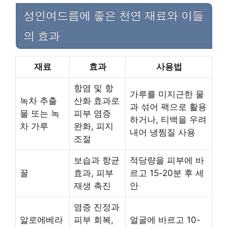
성인여드름에 좋은 천연 재료와 이들
의 효과
재료
효과
사용법
항염 및 항
가루를 미지근한 물
녹차 추출
산화 효과로
과 섞어 팩으로 활용
물 또는 녹
피부 염증
하거나, 티백을 우려
차 가루
완화, 피지
내어 냉찜질 사용
조절
보습과 항균
적당량을 피부에 바
꿀
효과, 피부
르고 15-20분 후 세
재생 촉진
안
염증 진정과
알로에베라
피부 회복,
얼굴에 바르고 10-