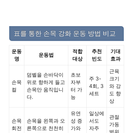
표를 통한 손목 강화 운동 방법 비교
운동
적합
추천
기대
운동법
명
대상
빈도
효과
근육
덤벨을 손바닥이
초보
주 3-
크기
손목
위로 향하게 들고
자부
4회, 3
와 강
컬
손목만 움직입니
터 가
세트
도 향
다.
능
상
유연
일상에
관절
손목
손목을 왼쪽과 오
성 증
서도
가동
회전
른쪽으로 천천히
가와
자주
범위