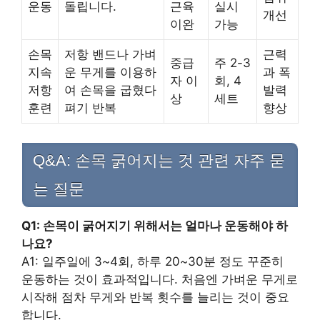
운동
돌립니다.
근육
실시
개선
이완
가능
손목
저항 밴드나 가벼
근력
중급
주 2-3
지속
운 무게를 이용하
과 폭
자 이
회, 4
저항
여 손목을 굽혔다
발력
상
세트
훈련
펴기 반복
향상
Q&A: 손목 굵어지는 것 관련 자주 묻
는 질문
Q1: 손목이 굵어지기 위해서는 얼마나 운동해야 하
나요?
A1: 일주일에 3~4회, 하루 20~30분 정도 꾸준히
운동하는 것이 효과적입니다. 처음엔 가벼운 무게로
시작해 점차 무게와 반복 횟수를 늘리는 것이 중요
합니다.