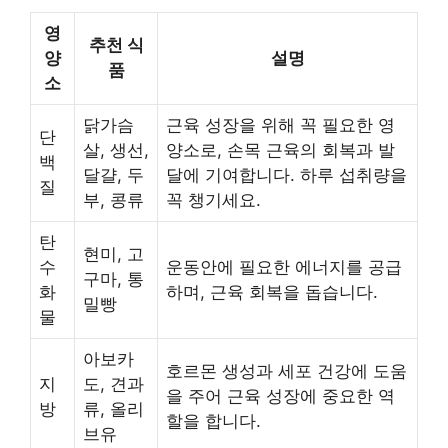
영
추천 식
양
설명
품
소
닭가슴
근육 성장을 위해 꼭 필요한 영
단
살, 생선,
양소로, 손목 근육의 회복과 발
백
달걀, 두
달에 기여합니다. 하루 섭취량을
질
부, 콩류
꼭 챙기세요.
탄
현미, 고
수
운동안에 필요한 에너지를 공급
구마, 통
화
하며, 근육 회복을 돕습니다.
밀빵
물
아보카
호르몬 생성과 세포 건강에 도움
지
도, 견과
을 주어 근육 성장에 중요한 역
방
류, 올리
할을 합니다.
브유