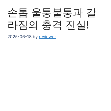
손톱 울퉁불퉁과 갈
라짐의 충격 진실!
2025-06-18
by
reviewer