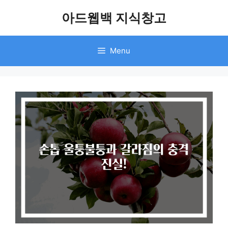
Skip
아드웹백 지식창고
to
content
Menu