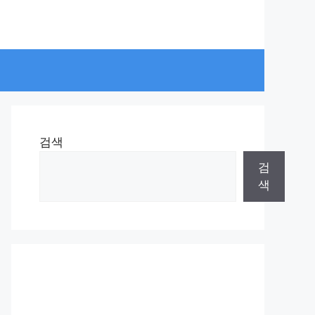
검색
검
색