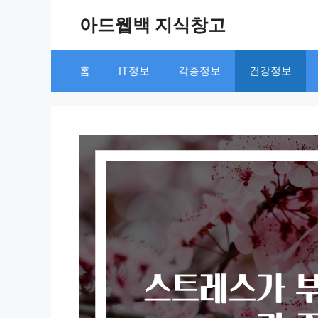
Skip
아드웹백 지식창고
to
content
홈
IT정보
각종정보
건강정보