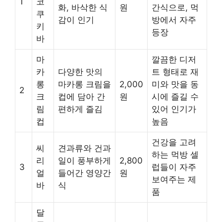
1
코
화, 바삭한 식
원
간식으로, 먹
쿠
감이 인기
방에서 자주
키
등장
바
마
깔끔한 디저
카
다양한 맛의
트 형태로 재
롱
마카롱 크림을
2,000
미와 맛을 동
2
크
컵에 담아 간
원
시에 즐길 수
림
편하게 즐김
있어 인기가
컵
높음
건강을 고려
씨
견과류와 건과
하는 먹방 셀
리
일이 풍부하게
2,800
3
럽들이 자주
얼
들어간 영양간
원
보여주는 제
바
식
품
달