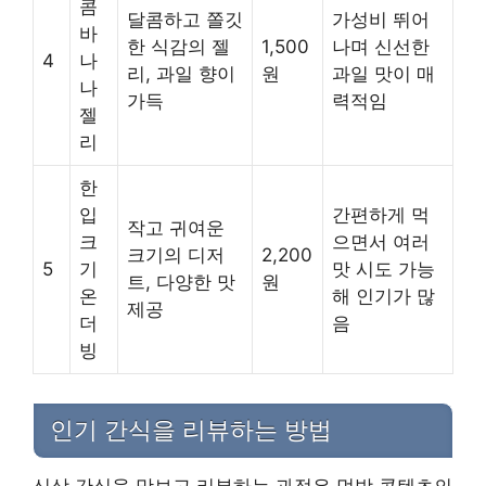
콤
달콤하고 쫄깃
가성비 뛰어
바
한 식감의 젤
1,500
나며 신선한
4
나
리, 과일 향이
원
과일 맛이 매
나
가득
력적임
젤
리
한
입
간편하게 먹
작고 귀여운
크
으면서 여러
크기의 디저
2,200
5
기
맛 시도 가능
트, 다양한 맛
원
온
해 인기가 많
제공
더
음
빙
인기 간식을 리뷰하는 방법
신상 간식을 맛보고 리뷰하는 과정은 먹방 콘텐츠의