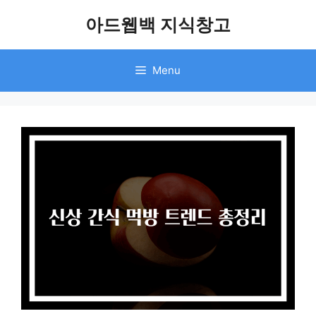
Skip
아드웹백 지식창고
to
content
Menu