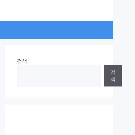
검색
검
색