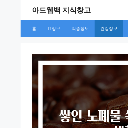
Skip
아드웹백 지식창고
to
content
홈
IT정보
각종정보
건강정보