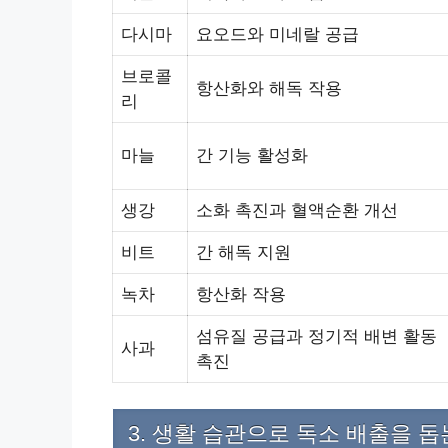
다시마
요오드와 미네랄 공급
브로콜
항산화와 해독 작용
리
마늘
간 기능 활성화
생강
소화 촉진과 혈액순환 개선
비트
간 해독 지원
녹차
항산화 작용
섬유질 공급과 정기적 배변 활동
사과
촉진
3. 생활 습관으로 독소 배출을 돕