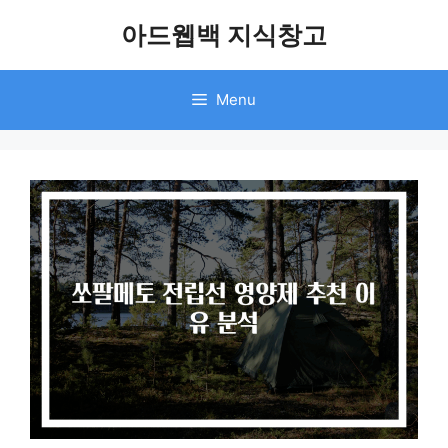
Skip
아드웹백 지식창고
to
content
Menu