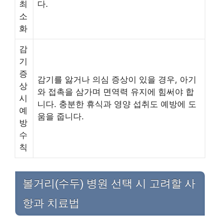
최
다.
소
화
감
기
증
감기를 앓거나 의심 증상이 있을 경우, 아기
상
와 접촉을 삼가며 면역력 유지에 힘써야 합
시
니다. 충분한 휴식과 영양 섭취도 예방에 도
예
움을 줍니다.
방
수
칙
볼거리(수두) 병원 선택 시 고려할 사
항과 치료법