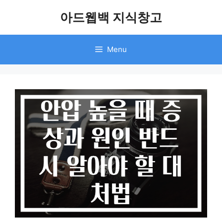
Skip
아드웹백 지식창고
to
content
Menu