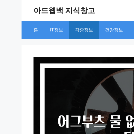
Skip
아드웹백 지식창고
to
content
홈
IT정보
각종정보
건강정보