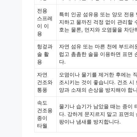
전용
특히 인공 섬유용 또는 양모 전용
스프레
지하고 물까진 걱정 없이 관리할 
이 이
호는 물론, 먼지와 오염물을 차단
용
헝겊과
자연 섬유 또는 마른 천에 부드러
솔 활
럽고 촘촘한 솔을 이용하면 표면 
용
다.
자연
오염이나 물기를 제거한 후에는 직
건조와
조시키는 것이 좋습니다. 건조 시
통풍
양과 소재의 손상을 방지해야 합니
속도
물기나 습기가 남았을 때는 종이 
건조용
다. 강하게 문지르지 말고 표면의
종이
팡이나 냄새를 방지합니다.
타월