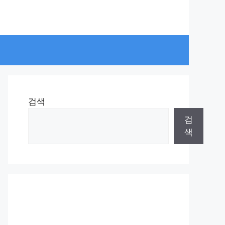
검색
검
색