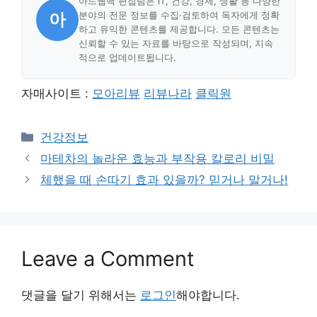
아드웹백 편집팀은 IT, 건강, 경제, 생활 등 다양한
아
분야의 전문 정보를 수집·검토하여 독자에게 정확
하고 유익한 콘텐츠를 제공합니다. 모든 콘텐츠는
신뢰할 수 있는 자료를 바탕으로 작성되며, 지속
적으로 업데이트됩니다.
자매사이트 :
모아리뷰
리뷰나라
클릭원
Categories
건강정보
마테차의 놀라운 효능과 부작용 칼로리 비밀
체했을 때 손따기 효과 있을까? 믿거나 말거나!
Leave a Comment
댓글을 달기 위해서는
로그인
해야합니다.