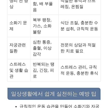
생리 전 증
적절한 휴식과 스트
함, 배 부풀
상
레칭, 온찜질
음
복부 팽창,
소화기 문
식단 조절, 충분한 수
가스, 소화
제
분 섭취, 규칙적 운동
불량
심한 통증,
자궁관련
전문의 상담과 적절
출혈, 이상
질환
한 치료 필요
감각
스트레스
반복되는 땡
스트레스 관리, 규칙
및 생활 습
김, 긴장, 피
적 운동, 충분한 휴식
관
로
일상생활에서 쉽게 실천하는 예방 팁
규칙적인 운동 습관을 만들어 소화기와 자궁