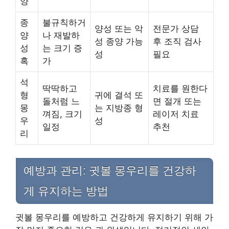
양
종
불규칙하거
양성 또는 악
전문가 상담
양
나 재발하
성 종양 가능
후 조직 검사
성
는 크기 증
성
필요
혹
가
석
딱딱하고
치료를 원한다
형
귀에 결석 또
돌처럼 느
면 절개 또는
몽
는 지방종 형
껴짐, 크기
레이저 치료
우
성
일정
추천
리
예방과 관리: 귓볼 몽우리를 건강하
게 유지하는 방법
귓볼 몽우리를 예방하고 건강하게 유지하기 위해 가