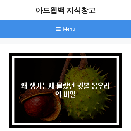
Skip
아드웹백 지식창고
to
content
Menu