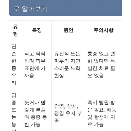
로 알아보기
유
특징
원인
주의사항
형
단
순
작고 딱딱
유전적 또는
통증 없고 변
한
하며 피부
피부의 자연
화 없다면 특
몽
표면에 가
스러운 노화
별한 치료 필
우
까움
현상
요 없음
리
염
증
붓거나 빨
즉시 병원 방
감염, 상처,
또
갛게 부풀
문 필요. 배농
청결 유지 부
는
며 통증 동
및 항생제 치
족
농
반 가능
료 가능