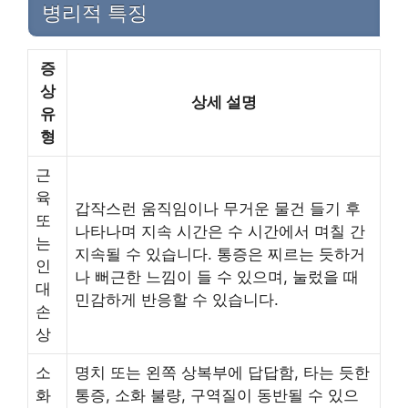
병리적 특징
증
상
상세 설명
유
형
근
육
갑작스런 움직임이나 무거운 물건 들기 후
또
나타나며 지속 시간은 수 시간에서 며칠 간
는
지속될 수 있습니다. 통증은 찌르는 듯하거
인
나 뻐근한 느낌이 들 수 있으며, 눌렀을 때
대
민감하게 반응할 수 있습니다.
손
상
소
명치 또는 왼쪽 상복부에 답답함, 타는 듯한
화
통증, 소화 불량, 구역질이 동반될 수 있으