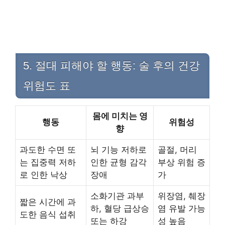
5. 절대 피해야 할 행동: 술 후의 건강
위험도 표
몸에 미치는 영
행동
위험성
향
과도한 수면 또
뇌 기능 저하로
골절, 머리
는 집중력 저하
인한 균형 감각
부상 위험 증
로 인한 낙상
장애
가
소화기관 과부
위장염, 췌장
짧은 시간에 과
하, 혈당 급상승
염 유발 가능
도한 음식 섭취
또는 하강
성 높음