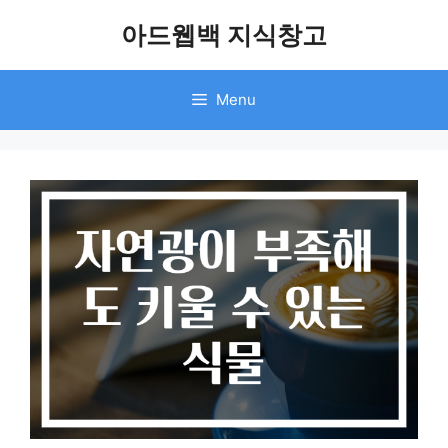
Skip
아드웹백 지식창고
to
content
Menu