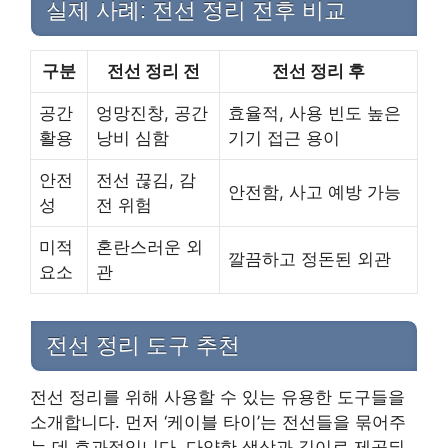
실제 사례: 전선 정리 전후 비교
구분
전선 정리 전
전선 정리 후
공간
엉망진창, 공간
효율적, 사용 빈도 높은
활용
낭비 심함
기기 접근 용이
안전
전선 끊김, 감
안전함, 사고 예방 가능
성
전 위험
미적
혼란스러운 외
깔끔하고 정돈된 외관
요소
관
전선 정리 도구 추천
전선 정리를 위해 사용할 수 있는 유용한 도구들을
소개합니다. 먼저 ‘케이블 타이’는 전선들을 묶어주
는 데 효과적입니다. 다양한 색상과 길이로 제공되