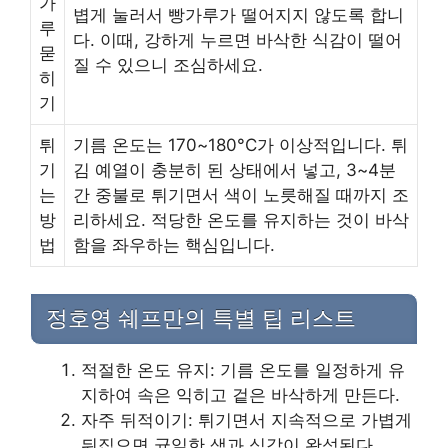
가
볍게 눌러서 빵가루가 떨어지지 않도록 합니
루
다. 이때, 강하게 누르면 바삭한 식감이 떨어
묻
질 수 있으니 조심하세요.
히
기
튀
기름 온도는 170~180°C가 이상적입니다. 튀
기
김 예열이 충분히 된 상태에서 넣고, 3~4분
는
간 중불로 튀기면서 색이 노릇해질 때까지 조
방
리하세요. 적당한 온도를 유지하는 것이 바삭
법
함을 좌우하는 핵심입니다.
정호영 쉐프만의 특별 팁 리스트
적절한 온도 유지: 기름 온도를 일정하게 유
지하여 속은 익히고 겉은 바삭하게 만든다.
자주 뒤적이기: 튀기면서 지속적으로 가볍게
뒤집으면 균일한 색과 식감이 완성된다.