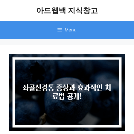
Skip
아드웹백 지식창고
to
content
Menu