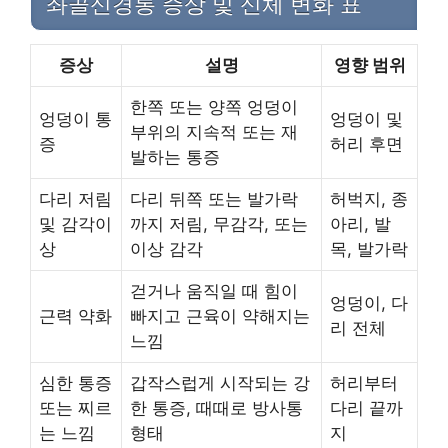
좌골신경통 증상 및 신체 변화 표
증상
설명
영향 범위
한쪽 또는 양쪽 엉덩이
엉덩이 통
엉덩이 및
부위의 지속적 또는 재
증
허리 후면
발하는 통증
다리 저림
다리 뒤쪽 또는 발가락
허벅지, 종
및 감각이
까지 저림, 무감각, 또는
아리, 발
상
이상 감각
목, 발가락
걷거나 움직일 때 힘이
엉덩이, 다
근력 약화
빠지고 근육이 약해지는
리 전체
느낌
심한 통증
갑작스럽게 시작되는 강
허리부터
또는 찌르
한 통증, 때때로 방사통
다리 끝까
는 느낌
형태
지