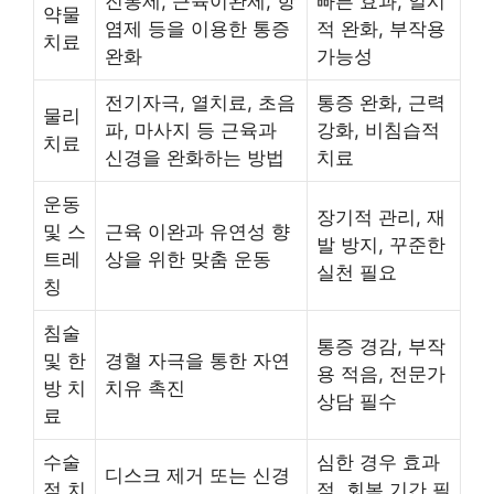
진통제, 근육이완제, 항
빠른 효과, 일시
약물
염제 등을 이용한 통증
적 완화, 부작용
치료
완화
가능성
전기자극, 열치료, 초음
통증 완화, 근력
물리
파, 마사지 등 근육과
강화, 비침습적
치료
신경을 완화하는 방법
치료
운동
장기적 관리, 재
및 스
근육 이완과 유연성 향
발 방지, 꾸준한
트레
상을 위한 맞춤 운동
실천 필요
칭
침술
통증 경감, 부작
및 한
경혈 자극을 통한 자연
용 적음, 전문가
방 치
치유 촉진
상담 필수
료
수술
심한 경우 효과
디스크 제거 또는 신경
적 치
적, 회복 기간 필