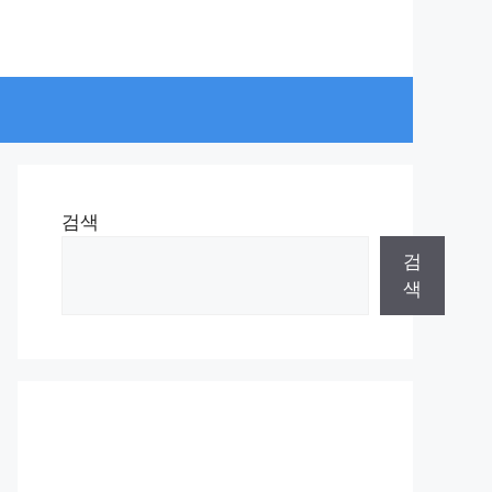
검색
검
색