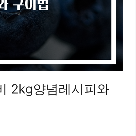
비 2kg양념레시피와