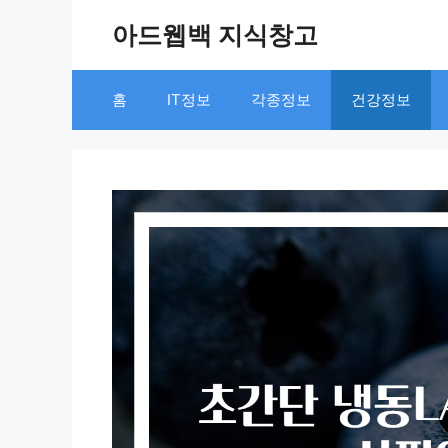
Skip
아드웹백 지식창고
to
content
홈
IT정보
각종정보
건강정보