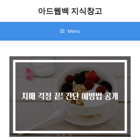
Skip
아드웹백 지식창고
to
content
Menu