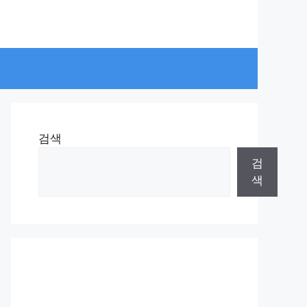
검색
검
색