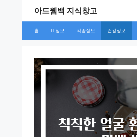
Skip
아드웹백 지식창고
to
content
홈
IT정보
각종정보
건강정보