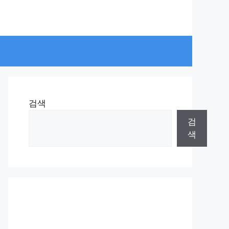
검색
검
색