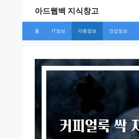
Skip
아드웹백 지식창고
to
content
홈
IT정보
각종정보
건강정보