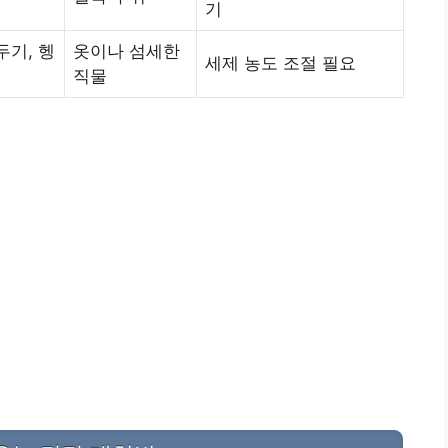
기
두기, 헹
옷이나 섬세한
세제 농도 조절 필요
직물